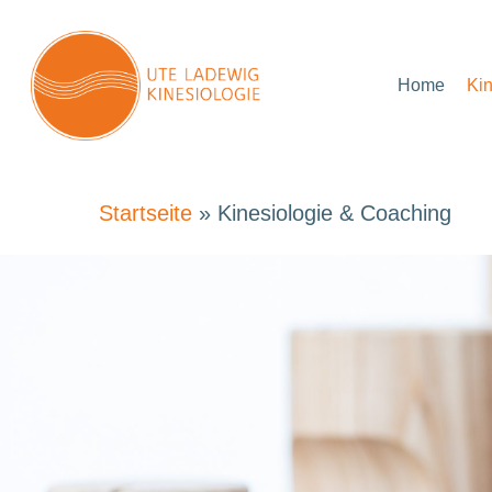
Skip
to
Home
Ki
main
content
Startseite
»
Kinesiologie & Coaching