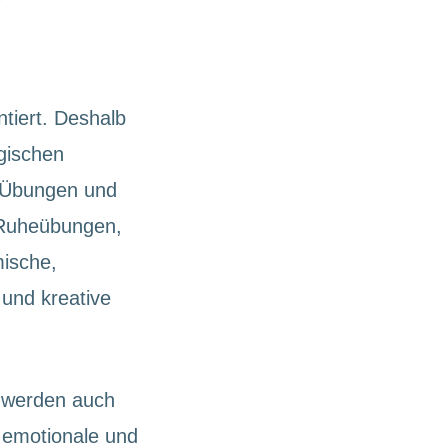
entiert. Deshalb
ogischen
n Übungen und
d Ruheübungen,
ische,
 und kreative
 werden auch
s emotionale und